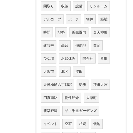
間取り
収納
設備
サンルーム
アルコープ
ポーチ
物件
距離
時間
地勢
近畿圏内
奥天神町
建設中
高台
傾斜地
査定
ひな壇
お盆休み
問合せ
葵町
大阪市
北区
浮田
天神橋筋六丁目駅
徒歩
茨田大宮
門真南駅
物件紹介
大塚町
新築戸建
ザ・千里ガーデンズ
イベント
空家
相続
低地