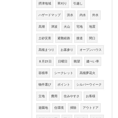
摂津地域
草刈り
引越し
ハザードマップ
洪水
内水
外水
高潮
津波
火山
宅地
地震
土砂災害
避難経路
接道
間口
高槻まつり
お墓参り
オープンハウス
８月21日
日曜日
眺望
建ぺい率
容積率
シークレット
高槻夢花火
物件選び
ポイント
シルバーウイーク
立地
費用
住みやすさ
お客様
遊園地
住環境
掃除
アウトドア