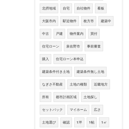
北摂地域
自宅
自社物件
看板
大阪市内
駅近物件
枚方市
建築中
中古
戸建
物件案内
買付
住宅ローン
泉佐野市
事前審査
購入
住宅ローン本申込
建築条件付き土地
建築条件無し土地
なぎさ不動産
土地の種類
近畿地方
所有
都市計画区域
土地探し
セットバック
マイホーム
広さ
土地選び
確認
1坪
1帖
1㎡