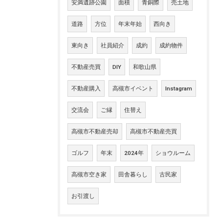
安満遺跡公園
面積
青銅際
売土地
道路
方位
年末年始
西向き
東向き
社員紹介
成約
成約物件
不動産売買
DIY
和歌山県
不動産購入
高槻市イベント
Instagram
交流会
ご縁
住替え
高槻市不動産売却
高槻市不動産売買
ゴルフ
年末
2024年
ショウルーム
高槻市空き家
田舎暮らし
古民家
お引渡し