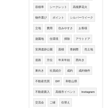
容積率
シークレット
高槻夢花火
物件選び
ポイント
シルバーウイーク
立地
費用
住みやすさ
お客様
遊園地
住環境
掃除
アウトドア
安満遺跡公園
面積
青銅際
売土地
道路
方位
年末年始
西向き
東向き
社員紹介
成約
成約物件
不動産売買
DIY
和歌山県
不動産購入
高槻市イベント
Instagram
交流会
ご縁
住替え