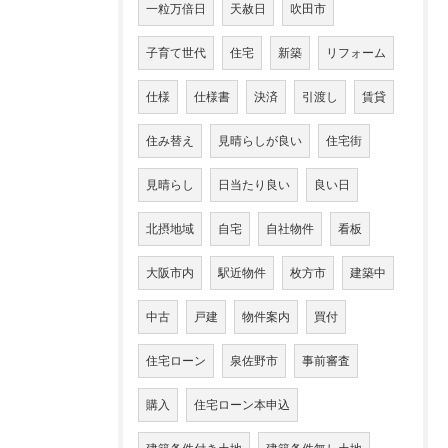
一粒万倍日
天赦日
吹田市
子育て世代
住宅
新築
リフォーム
仕様
仕様書
決済
引渡し
賃貸
住み替え
見晴らしが良い
住宅街
見晴らし
日当たり良い
良い日
北摂地域
自宅
自社物件
看板
大阪市内
駅近物件
枚方市
建築中
中古
戸建
物件案内
買付
住宅ローン
泉佐野市
事前審査
購入
住宅ローン本申込