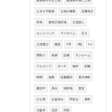
建築条件付き土地
建築条件無し土地
なぎさ不動産
土地の種類
近畿地方
所有
都市計画区域
土地探し
セットバック
マイホーム
広さ
土地選び
確認
1坪
1帖
1㎡
間取り
収納
設備
サンルーム
アルコープ
ポーチ
物件
距離
時間
地勢
近畿圏内
奥天神町
建設中
高台
傾斜地
査定
ひな壇
お盆休み
問合せ
葵町
大阪市
北区
浮田