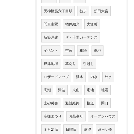
天神橋筋六丁目駅
徒歩
茨田大宮
門真南駅
物件紹介
大塚町
新築戸建
ザ・千里ガーデンズ
イベント
空家
相続
低地
摂津地域
草刈り
引越し
ハザードマップ
洪水
内水
外水
高潮
津波
火山
宅地
地震
土砂災害
避難経路
接道
間口
高槻まつり
お墓参り
オープンハウス
８月21日
日曜日
眺望
建ぺい率