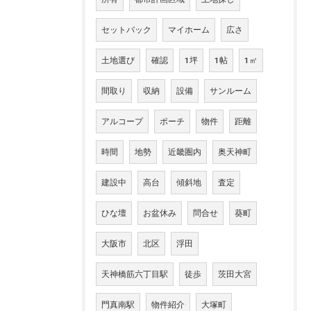
セットバック
マイホーム
広さ
土地選び
確認
1坪
1帖
1㎡
間取り
収納
設備
サンルーム
アルコープ
ポーチ
物件
距離
時間
地勢
近畿圏内
奥天神町
建設中
高台
傾斜地
査定
ひな壇
お盆休み
問合せ
葵町
大阪市
北区
浮田
天神橋筋六丁目駅
徒歩
茨田大宮
門真南駅
物件紹介
大塚町