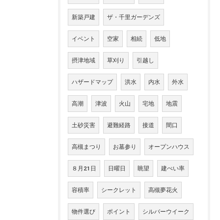
新築戸建
ザ・千里ガーデンズ
イベント
空家
相続
低地
摂津地域
草刈り
引越し
ハザードマップ
洪水
内水
外水
高潮
津波
火山
宅地
地震
土砂災害
避難経路
接道
間口
高槻まつり
お墓参り
オープンハウス
８月21日
日曜日
眺望
建ぺい率
容積率
シークレット
高槻夢花火
物件選び
ポイント
シルバーウイーク