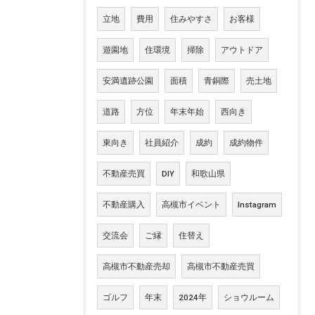
立地
費用
住みやすさ
お客様
遊園地
住環境
掃除
アウトドア
安満遺跡公園
面積
青銅際
売土地
道路
方位
年末年始
西向き
東向き
社員紹介
成約
成約物件
不動産売買
DIY
和歌山県
不動産購入
高槻市イベント
Instagram
交流会
ご縁
住替え
高槻市不動産売却
高槻市不動産売買
ゴルフ
年末
2024年
ショウルーム