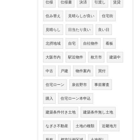
仕様
仕様書
決済
引渡し
賃貸
住み替え
見晴らしが良い
住宅街
見晴らし
日当たり良い
良い日
北摂地域
自宅
自社物件
看板
大阪市内
駅近物件
枚方市
建築中
中古
戸建
物件案内
買付
住宅ローン
泉佐野市
事前審査
購入
住宅ローン本申込
建築条件付き土地
建築条件無し土地
なぎさ不動産
土地の種類
近畿地方
所有
都市計画区域
土地探し