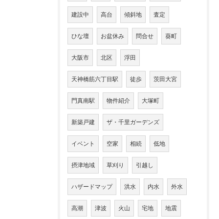
建設中
高台
傾斜地
査定
ひな壇
お盆休み
問合せ
葵町
大阪市
北区
浮田
天神橋筋六丁目駅
徒歩
茨田大宮
門真南駅
物件紹介
大塚町
新築戸建
ザ・千里ガーデンズ
イベント
空家
相続
低地
摂津地域
草刈り
引越し
ハザードマップ
洪水
内水
外水
高潮
津波
火山
宅地
地震