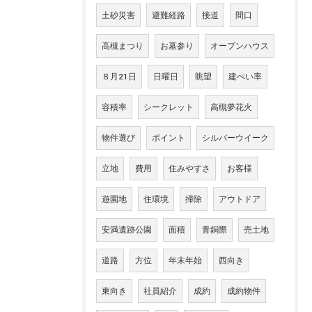
土砂災害
避難経路
接道
間口
高槻まつり
お墓参り
オープンハウス
８月21日
日曜日
眺望
建ぺい率
容積率
シークレット
高槻夢花火
物件選び
ポイント
シルバーウイーク
立地
費用
住みやすさ
お客様
遊園地
住環境
掃除
アウトドア
安満遺跡公園
面積
青銅際
売土地
道路
方位
年末年始
西向き
東向き
社員紹介
成約
成約物件