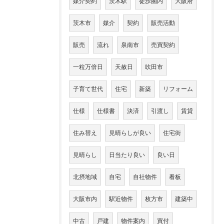
媒介契約
茨木駅
徒歩圏内
大阪府
茨木市
媒介
契約
販売活動
販売
流れ
泉南市
売買契約
一粒万倍日
天赦日
吹田市
子育て世代
住宅
新築
リフォーム
仕様
仕様書
決済
引渡し
賃貸
住み替え
見晴らしが良い
住宅街
見晴らし
日当たり良い
良い日
北摂地域
自宅
自社物件
看板
大阪市内
駅近物件
枚方市
建築中
中古
戸建
物件案内
買付