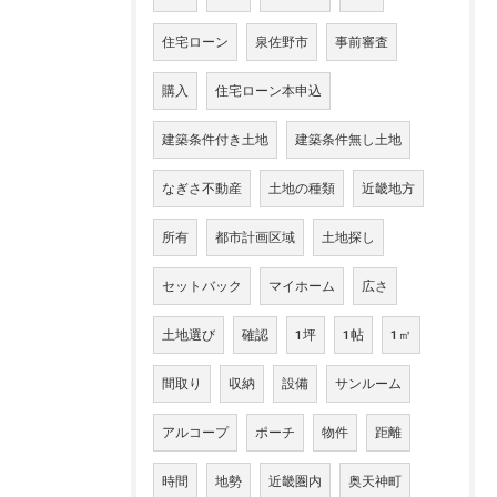
住宅ローン
泉佐野市
事前審査
購入
住宅ローン本申込
建築条件付き土地
建築条件無し土地
なぎさ不動産
土地の種類
近畿地方
所有
都市計画区域
土地探し
セットバック
マイホーム
広さ
土地選び
確認
1坪
1帖
1㎡
間取り
収納
設備
サンルーム
アルコープ
ポーチ
物件
距離
時間
地勢
近畿圏内
奥天神町