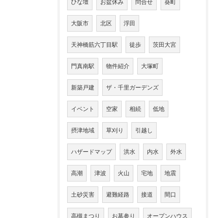
ひな壇
お盆休み
問合せ
葵町
大阪市
北区
浮田
天神橋筋六丁目駅
徒歩
茨田大宮
門真南駅
物件紹介
大塚町
新築戸建
ザ・千里ガーデンズ
イベント
空家
相続
低地
摂津地域
草刈り
引越し
ハザードマップ
洪水
内水
外水
高潮
津波
火山
宅地
地震
土砂災害
避難経路
接道
間口
高槻まつり
お墓参り
オープンハウス