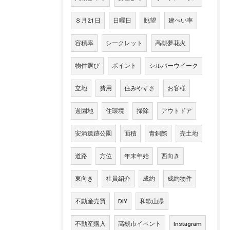
８月21日
日曜日
眺望
建ぺい率
容積率
シークレット
高槻夢花火
物件選び
ポイント
シルバーウイーク
立地
費用
住みやすさ
お客様
遊園地
住環境
掃除
アウトドア
安満遺跡公園
面積
青銅際
売土地
道路
方位
年末年始
西向き
東向き
社員紹介
成約
成約物件
不動産売買
DIY
和歌山県
不動産購入
高槻市イベント
Instagram