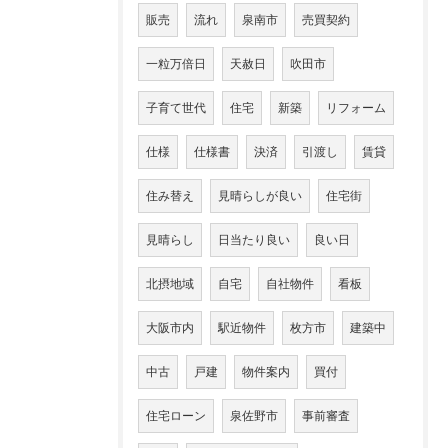
販売
流れ
泉南市
売買契約
一粒万倍日
天赦日
吹田市
子育て世代
住宅
新築
リフォーム
仕様
仕様書
決済
引渡し
賃貸
住み替え
見晴らしが良い
住宅街
見晴らし
日当たり良い
良い日
北摂地域
自宅
自社物件
看板
大阪市内
駅近物件
枚方市
建築中
中古
戸建
物件案内
買付
住宅ローン
泉佐野市
事前審査