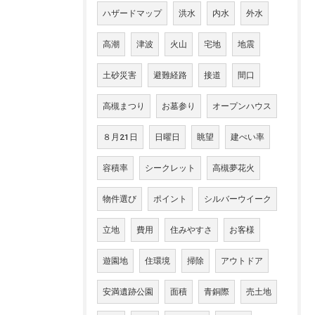
ハザードマップ
洪水
内水
外水
高潮
津波
火山
宅地
地震
土砂災害
避難経路
接道
間口
高槻まつり
お墓参り
オープンハウス
８月21日
日曜日
眺望
建ぺい率
容積率
シークレット
高槻夢花火
物件選び
ポイント
シルバーウイーク
立地
費用
住みやすさ
お客様
遊園地
住環境
掃除
アウトドア
安満遺跡公園
面積
青銅際
売土地