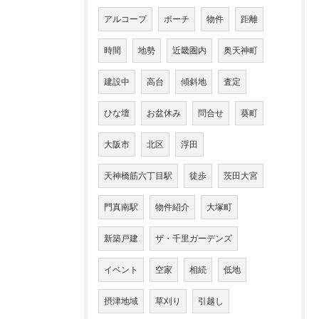
アルコープ
ポーチ
物件
距離
時間
地勢
近畿圏内
奥天神町
建設中
高台
傾斜地
査定
ひな壇
お盆休み
問合せ
葵町
大阪市
北区
浮田
天神橋筋六丁目駅
徒歩
茨田大宮
門真南駅
物件紹介
大塚町
新築戸建
ザ・千里ガーデンズ
イベント
空家
相続
低地
摂津地域
草刈り
引越し