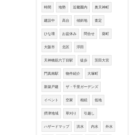
時間
地勢
近畿圏内
奥天神町
建設中
高台
傾斜地
査定
ひな壇
お盆休み
問合せ
葵町
大阪市
北区
浮田
天神橋筋六丁目駅
徒歩
茨田大宮
門真南駅
物件紹介
大塚町
新築戸建
ザ・千里ガーデンズ
イベント
空家
相続
低地
摂津地域
草刈り
引越し
ハザードマップ
洪水
内水
外水