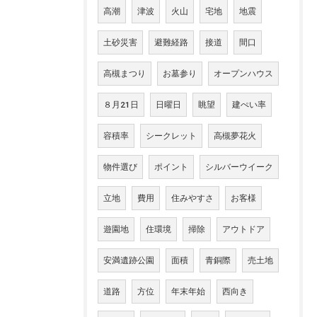
高潮
津波
火山
宅地
地震
土砂災害
避難経路
接道
間口
高槻まつり
お墓参り
オープンハウス
８月21日
日曜日
眺望
建ぺい率
容積率
シークレット
高槻夢花火
物件選び
ポイント
シルバーウイーク
立地
費用
住みやすさ
お客様
遊園地
住環境
掃除
アウトドア
安満遺跡公園
面積
青銅際
売土地
道路
方位
年末年始
西向き