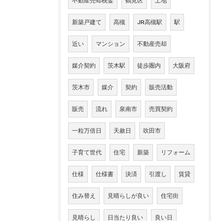
不動産売却税金
鶴見区
土地
新築戸建て
高槻
JR高槻駅
駅
近い
マンション
不動産売却
媒介契約
茨木駅
徒歩圏内
大阪府
茨木市
媒介
契約
販売活動
販売
流れ
泉南市
売買契約
一粒万倍日
天赦日
吹田市
子育て世代
住宅
新築
リフォーム
仕様
仕様書
決済
引渡し
賃貸
住み替え
見晴らしが良い
住宅街
見晴らし
日当たり良い
良い日