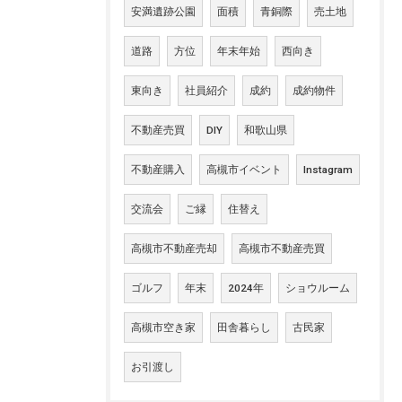
安満遺跡公園
面積
青銅際
売土地
道路
方位
年末年始
西向き
東向き
社員紹介
成約
成約物件
不動産売買
DIY
和歌山県
不動産購入
高槻市イベント
Instagram
交流会
ご縁
住替え
高槻市不動産売却
高槻市不動産売買
ゴルフ
年末
2024年
ショウルーム
高槻市空き家
田舎暮らし
古民家
お引渡し