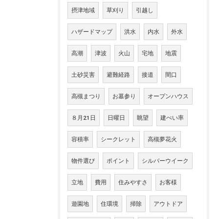
摂津地域
草刈り
引越し
ハザードマップ
洪水
内水
外水
高潮
津波
火山
宅地
地震
土砂災害
避難経路
接道
間口
高槻まつり
お墓参り
オープンハウス
８月21日
日曜日
眺望
建ぺい率
容積率
シークレット
高槻夢花火
物件選び
ポイント
シルバーウイーク
立地
費用
住みやすさ
お客様
遊園地
住環境
掃除
アウトドア