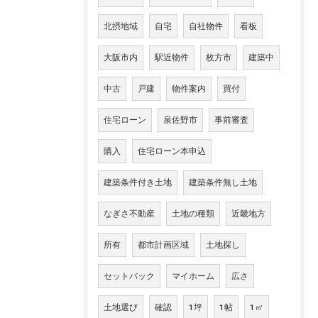
北摂地域
自宅
自社物件
看板
大阪市内
駅近物件
枚方市
建築中
中古
戸建
物件案内
買付
住宅ローン
泉佐野市
事前審査
購入
住宅ローン本申込
建築条件付き土地
建築条件無し土地
なぎさ不動産
土地の種類
近畿地方
所有
都市計画区域
土地探し
セットバック
マイホーム
広さ
土地選び
確認
1坪
1帖
1㎡