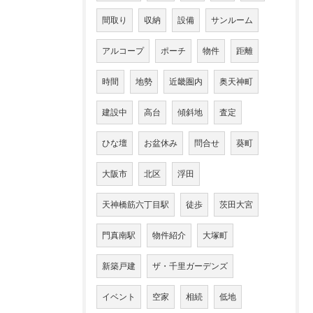
間取り
収納
設備
サンルーム
アルコープ
ポーチ
物件
距離
時間
地勢
近畿圏内
奥天神町
建設中
高台
傾斜地
査定
ひな壇
お盆休み
問合せ
葵町
大阪市
北区
浮田
天神橋筋六丁目駅
徒歩
茨田大宮
門真南駅
物件紹介
大塚町
新築戸建
ザ・千里ガーデンズ
イベント
空家
相続
低地