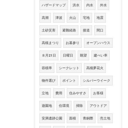
ハザードマップ
洪水
内水
外水
高潮
津波
火山
宅地
地震
土砂災害
避難経路
接道
間口
高槻まつり
お墓参り
オープンハウス
８月21日
日曜日
眺望
建ぺい率
容積率
シークレット
高槻夢花火
物件選び
ポイント
シルバーウイーク
立地
費用
住みやすさ
お客様
遊園地
住環境
掃除
アウトドア
安満遺跡公園
面積
青銅際
売土地