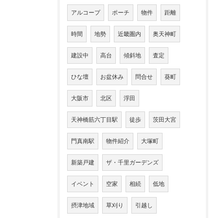
アルコープ
ポーチ
物件
距離
時間
地勢
近畿圏内
奥天神町
建設中
高台
傾斜地
査定
ひな壇
お盆休み
問合せ
葵町
大阪市
北区
浮田
天神橋筋六丁目駅
徒歩
茨田大宮
門真南駅
物件紹介
大塚町
新築戸建
ザ・千里ガーデンズ
イベント
空家
相続
低地
摂津地域
草刈り
引越し