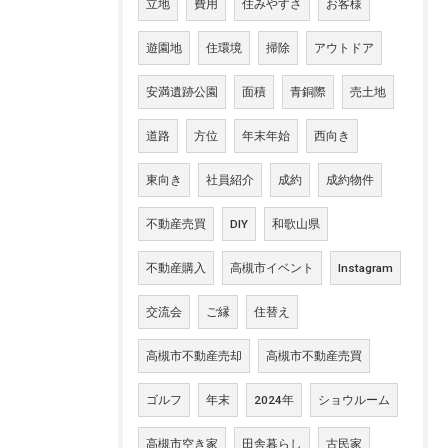
立地
費用
住みやすさ
お客様
遊園地
住環境
掃除
アウトドア
安満遺跡公園
面積
青銅際
売土地
道路
方位
年末年始
西向き
東向き
社員紹介
成約
成約物件
不動産売買
DIY
和歌山県
不動産購入
高槻市イベント
Instagram
交流会
ご縁
住替え
高槻市不動産売却
高槻市不動産売買
ゴルフ
年末
2024年
ショウルーム
高槻市空き家
田舎暮らし
古民家