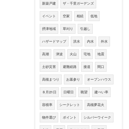
新築戸建
ザ・千里ガーデンズ
イベント
空家
相続
低地
摂津地域
草刈り
引越し
ハザードマップ
洪水
内水
外水
高潮
津波
火山
宅地
地震
土砂災害
避難経路
接道
間口
高槻まつり
お墓参り
オープンハウス
８月21日
日曜日
眺望
建ぺい率
容積率
シークレット
高槻夢花火
物件選び
ポイント
シルバーウイーク