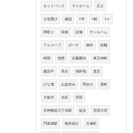
セットバック
マイホーム
広さ
土地選び
確認
1坪
1帖
1㎡
間取り
収納
設備
サンルーム
アルコープ
ポーチ
物件
距離
時間
地勢
近畿圏内
奥天神町
建設中
高台
傾斜地
査定
ひな壇
お盆休み
問合せ
葵町
大阪市
北区
浮田
天神橋筋六丁目駅
徒歩
茨田大宮
門真南駅
物件紹介
大塚町