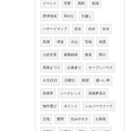
イベント
空家
相続
低地
摂津地域
草刈り
引越し
ハザードマップ
洪水
内水
外水
高潮
津波
火山
宅地
地震
土砂災害
避難経路
接道
間口
高槻まつり
お墓参り
オープンハウス
８月21日
日曜日
眺望
建ぺい率
容積率
シークレット
高槻夢花火
物件選び
ポイント
シルバーウイーク
立地
費用
住みやすさ
お客様