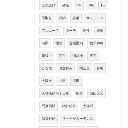
土地選び
確認
1坪
1帖
1㎡
間取り
収納
設備
サンルーム
アルコープ
ポーチ
物件
距離
時間
地勢
近畿圏内
奥天神町
建設中
高台
傾斜地
査定
ひな壇
お盆休み
問合せ
葵町
大阪市
北区
浮田
天神橋筋六丁目駅
徒歩
茨田大宮
門真南駅
物件紹介
大塚町
新築戸建
ザ・千里ガーデンズ