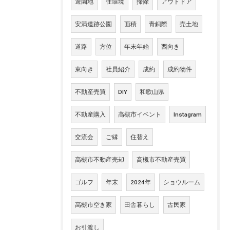
遊園地
住環境
掃除
アウトドア
安満遺跡公園
面積
青銅際
売土地
道路
方位
年末年始
西向き
東向き
社員紹介
成約
成約物件
不動産売買
DIY
和歌山県
不動産購入
高槻市イベント
Instagram
交流会
ご縁
住替え
高槻市不動産売却
高槻市不動産売買
ゴルフ
年末
2024年
ショウルーム
高槻市空き家
田舎暮らし
古民家
お引渡し