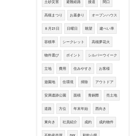
土砂災害
避難経路
接道
間口
高槻まつり
お墓参り
オープンハウス
８月21日
日曜日
眺望
建ぺい率
容積率
シークレット
高槻夢花火
物件選び
ポイント
シルバーウイーク
立地
費用
住みやすさ
お客様
遊園地
住環境
掃除
アウトドア
安満遺跡公園
面積
青銅際
売土地
道路
方位
年末年始
西向き
東向き
社員紹介
成約
成約物件
不動産売買
DIY
和歌山県