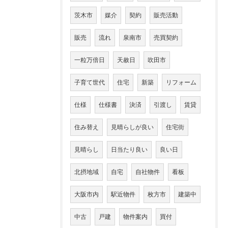
茨木市
媒介
契約
販売活動
販売
流れ
泉南市
売買契約
一粒万倍日
天赦日
吹田市
子育て世代
住宅
新築
リフォーム
仕様
仕様書
決済
引渡し
賃貸
住み替え
見晴らしが良い
住宅街
見晴らし
日当たり良い
良い日
北摂地域
自宅
自社物件
看板
大阪市内
駅近物件
枚方市
建築中
中古
戸建
物件案内
買付