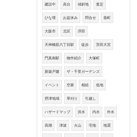
建設中
高台
傾斜地
査定
ひな壇
お盆休み
問合せ
葵町
大阪市
北区
浮田
天神橋筋六丁目駅
徒歩
茨田大宮
門真南駅
物件紹介
大塚町
新築戸建
ザ・千里ガーデンズ
イベント
空家
相続
低地
摂津地域
草刈り
引越し
ハザードマップ
洪水
内水
外水
高潮
津波
火山
宅地
地震