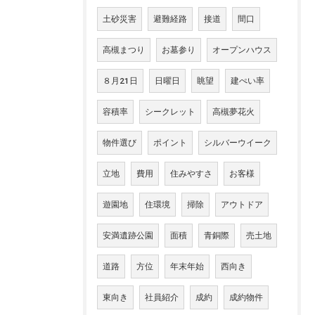
土砂災害
避難経路
接道
間口
高槻まつり
お墓参り
オープンハウス
８月21日
日曜日
眺望
建ぺい率
容積率
シークレット
高槻夢花火
物件選び
ポイント
シルバーウイーク
立地
費用
住みやすさ
お客様
遊園地
住環境
掃除
アウトドア
安満遺跡公園
面積
青銅際
売土地
道路
方位
年末年始
西向き
東向き
社員紹介
成約
成約物件