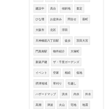
建設中
高台
傾斜地
査定
ひな壇
お盆休み
問合せ
葵町
大阪市
北区
浮田
天神橋筋六丁目駅
徒歩
茨田大宮
門真南駅
物件紹介
大塚町
新築戸建
ザ・千里ガーデンズ
イベント
空家
相続
低地
摂津地域
草刈り
引越し
ハザードマップ
洪水
内水
外水
高潮
津波
火山
宅地
地震