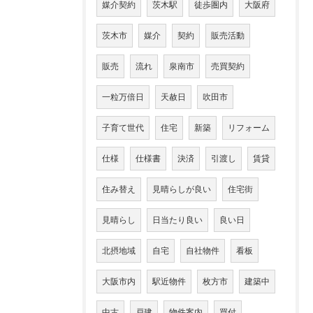
媒介契約
茨木駅
徒歩圏内
大阪府
茨木市
媒介
契約
販売活動
販売
流れ
泉南市
売買契約
一粒万倍日
天赦日
吹田市
子育て世代
住宅
新築
リフォーム
仕様
仕様書
決済
引渡し
賃貸
住み替え
見晴らしが良い
住宅街
見晴らし
日当たり良い
良い日
北摂地域
自宅
自社物件
看板
大阪市内
駅近物件
枚方市
建築中
中古
戸建
物件案内
買付