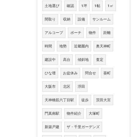
土地選び
確認
1坪
1帖
1㎡
間取り
収納
設備
サンルーム
アルコープ
ポーチ
物件
距離
時間
地勢
近畿圏内
奥天神町
建設中
高台
傾斜地
査定
ひな壇
お盆休み
問合せ
葵町
大阪市
北区
浮田
天神橋筋六丁目駅
徒歩
茨田大宮
門真南駅
物件紹介
大塚町
新築戸建
ザ・千里ガーデンズ