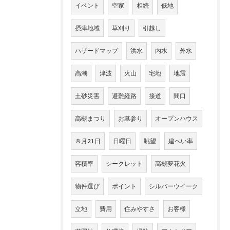
イベント
空家
相続
低地
摂津地域
草刈り
引越し
ハザードマップ
洪水
内水
外水
高潮
津波
火山
宅地
地震
土砂災害
避難経路
接道
間口
高槻まつり
お墓参り
オープンハウス
８月21日
日曜日
眺望
建ぺい率
容積率
シークレット
高槻夢花火
物件選び
ポイント
シルバーウイーク
立地
費用
住みやすさ
お客様