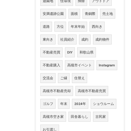
遊園地
住環境
掃除
アウトドア
安満遺跡公園
面積
青銅際
売土地
道路
方位
年末年始
西向き
東向き
社員紹介
成約
成約物件
不動産売買
DIY
和歌山県
不動産購入
高槻市イベント
Instagram
交流会
ご縁
住替え
高槻市不動産売却
高槻市不動産売買
ゴルフ
年末
2024年
ショウルーム
高槻市空き家
田舎暮らし
古民家
お引渡し