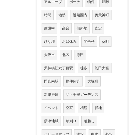
アルコープ
ポーチ
物件
距離
時間
地勢
近畿圏内
奥天神町
建設中
高台
傾斜地
査定
ひな壇
お盆休み
問合せ
葵町
大阪市
北区
浮田
天神橋筋六丁目駅
徒歩
茨田大宮
門真南駅
物件紹介
大塚町
新築戸建
ザ・千里ガーデンズ
イベント
空家
相続
低地
摂津地域
草刈り
引越し
ハザードマップ
洪水
内水
外水