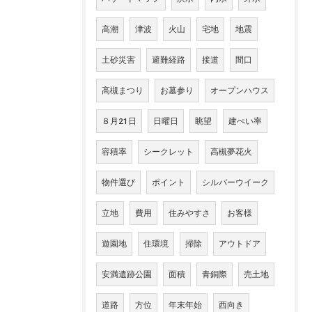
高潮
津波
火山
宅地
地震
土砂災害
避難経路
接道
間口
高槻まつり
お墓参り
オープンハウス
８月21日
日曜日
眺望
建ぺい率
容積率
シークレット
高槻夢花火
物件選び
ポイント
シルバーウイーク
立地
費用
住みやすさ
お客様
遊園地
住環境
掃除
アウトドア
安満遺跡公園
面積
青銅際
売土地
道路
方位
年末年始
西向き