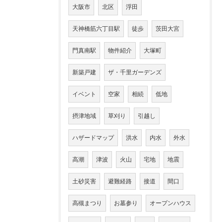
大阪市
北区
浮田
天神橋筋六丁目駅
徒歩
茨田大宮
門真南駅
物件紹介
大塚町
新築戸建
ザ・千里ガーデンズ
イベント
空家
相続
低地
摂津地域
草刈り
引越し
ハザードマップ
洪水
内水
外水
高潮
津波
火山
宅地
地震
土砂災害
避難経路
接道
間口
高槻まつり
お墓参り
オープンハウス