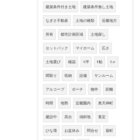
建築条件付き土地
建築条件無し土地
なぎさ不動産
土地の種類
近畿地方
所有
都市計画区域
土地探し
セットバック
マイホーム
広さ
土地選び
確認
1坪
1帖
1㎡
間取り
収納
設備
サンルーム
アルコープ
ポーチ
物件
距離
時間
地勢
近畿圏内
奥天神町
建設中
高台
傾斜地
査定
ひな壇
お盆休み
問合せ
葵町