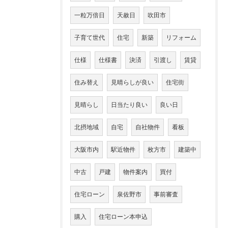
一粒万倍日
天赦日
吹田市
子育て世代
住宅
新築
リフォーム
仕様
仕様書
決済
引渡し
賃貸
住み替え
見晴らしが良い
住宅街
見晴らし
日当たり良い
良い日
北摂地域
自宅
自社物件
看板
大阪市内
駅近物件
枚方市
建築中
中古
戸建
物件案内
買付
住宅ローン
泉佐野市
事前審査
購入
住宅ローン本申込