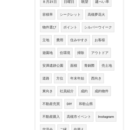
８月21日
日曜日
眺望
建ぺい率
容積率
シークレット
高槻夢花火
物件選び
ポイント
シルバーウイーク
立地
費用
住みやすさ
お客様
遊園地
住環境
掃除
アウトドア
安満遺跡公園
面積
青銅際
売土地
道路
方位
年末年始
西向き
東向き
社員紹介
成約
成約物件
不動産売買
DIY
和歌山県
不動産購入
高槻市イベント
Instagram
交流会
ご縁
住替え