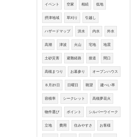
イベント
空家
相続
低地
摂津地域
草刈り
引越し
ハザードマップ
洪水
内水
外水
高潮
津波
火山
宅地
地震
土砂災害
避難経路
接道
間口
高槻まつり
お墓参り
オープンハウス
８月21日
日曜日
眺望
建ぺい率
容積率
シークレット
高槻夢花火
物件選び
ポイント
シルバーウイーク
立地
費用
住みやすさ
お客様