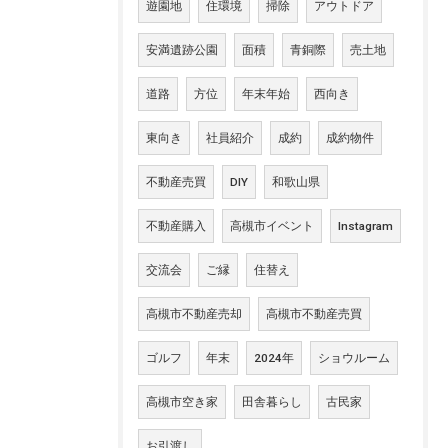
遊園地
住環境
掃除
アウトドア
安満遺跡公園
面積
青銅際
売土地
道路
方位
年末年始
西向き
東向き
社員紹介
成約
成約物件
不動産売買
DIY
和歌山県
不動産購入
高槻市イベント
Instagram
交流会
ご縁
住替え
高槻市不動産売却
高槻市不動産売買
ゴルフ
年末
2024年
ショウルーム
高槻市空き家
田舎暮らし
古民家
お引渡し