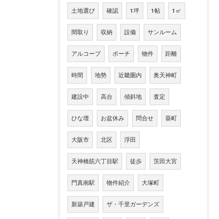
土地選び
確認
1坪
1帖
1㎡
間取り
収納
設備
サンルーム
アルコープ
ポーチ
物件
距離
時間
地勢
近畿圏内
奥天神町
建設中
高台
傾斜地
査定
ひな壇
お盆休み
問合せ
葵町
大阪市
北区
浮田
天神橋筋六丁目駅
徒歩
茨田大宮
門真南駅
物件紹介
大塚町
新築戸建
ザ・千里ガーデンズ