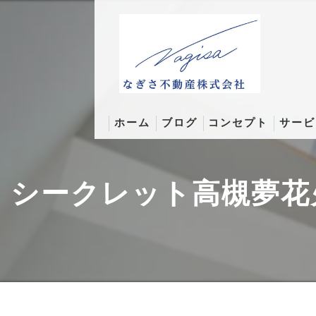
ホーム
ブログ
コンセプト
サービ
なぎさコラム
シークレット高槻夢花
そんなとこまでコラム
成約実績