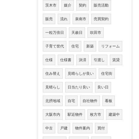
茨木市
媒介
契約
販売活動
販売
流れ
泉南市
売買契約
一粒万倍日
天赦日
吹田市
子育て世代
住宅
新築
リフォーム
仕様
仕様書
決済
引渡し
賃貸
住み替え
見晴らしが良い
住宅街
見晴らし
日当たり良い
良い日
北摂地域
自宅
自社物件
看板
大阪市内
駅近物件
枚方市
建築中
中古
戸建
物件案内
買付