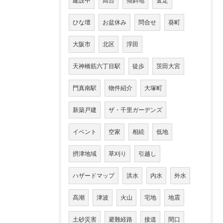
建設中
高台
傾斜地
査定
ひな壇
お盆休み
問合せ
葵町
大阪市
北区
浮田
天神橋筋六丁目駅
徒歩
茨田大宮
門真南駅
物件紹介
大塚町
新築戸建
ザ・千里ガーデンズ
イベント
空家
相続
低地
摂津地域
草刈り
引越し
ハザードマップ
洪水
内水
外水
高潮
津波
火山
宅地
地震
土砂災害
避難経路
接道
間口