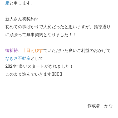
産
と申します。
新人さん初契約✨
初めての事ばかりで大変だったと思いますが、指導通り
に頑張って無事契約となりました！！
御祈祷
、
十日えびす
でいただいた良いご利益のおかげで
なぎさ不動産
として
2024年良いスタートがきれました！
このまま進んでいきます🏃‍♀️🏃‍♂️
作成者 かな