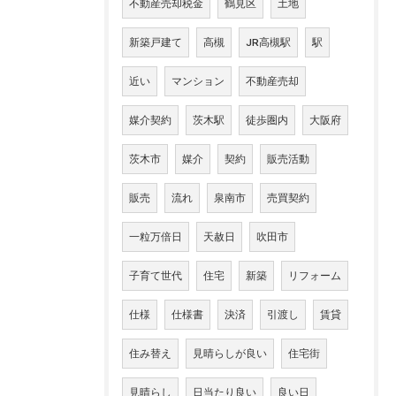
不動産売却税金
鶴見区
土地
新築戸建て
高槻
JR高槻駅
駅
近い
マンション
不動産売却
媒介契約
茨木駅
徒歩圏内
大阪府
茨木市
媒介
契約
販売活動
販売
流れ
泉南市
売買契約
一粒万倍日
天赦日
吹田市
子育て世代
住宅
新築
リフォーム
仕様
仕様書
決済
引渡し
賃貸
住み替え
見晴らしが良い
住宅街
見晴らし
日当たり良い
良い日