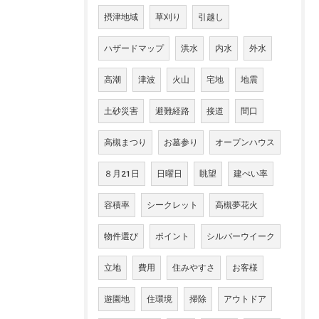
摂津地域
草刈り
引越し
ハザードマップ
洪水
内水
外水
高潮
津波
火山
宅地
地震
土砂災害
避難経路
接道
間口
高槻まつり
お墓参り
オープンハウス
８月21日
日曜日
眺望
建ぺい率
容積率
シークレット
高槻夢花火
物件選び
ポイント
シルバーウイーク
立地
費用
住みやすさ
お客様
遊園地
住環境
掃除
アウトドア