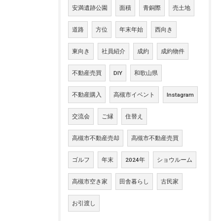
安満遺跡公園
面積
青銅際
売土地
道路
方位
年末年始
西向き
東向き
社員紹介
成約
成約物件
不動産売買
DIY
和歌山県
不動産購入
高槻市イベント
Instagram
交流会
ご縁
住替え
高槻市不動産売却
高槻市不動産売買
ゴルフ
年末
2024年
ショウルーム
高槻市空き家
田舎暮らし
古民家
お引渡し