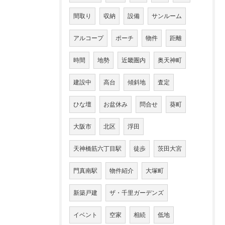
間取り
収納
設備
サンルーム
アルコープ
ポーチ
物件
距離
時間
地勢
近畿圏内
奥天神町
建設中
高台
傾斜地
査定
ひな壇
お盆休み
問合せ
葵町
大阪市
北区
浮田
天神橋筋六丁目駅
徒歩
茨田大宮
門真南駅
物件紹介
大塚町
新築戸建
ザ・千里ガーデンズ
イベント
空家
相続
低地