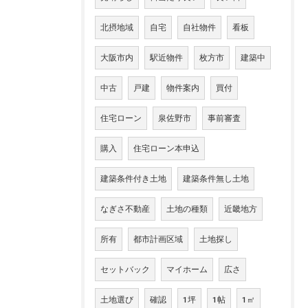
北摂地域
自宅
自社物件
看板
大阪市内
駅近物件
枚方市
建築中
中古
戸建
物件案内
買付
住宅ローン
泉佐野市
事前審査
購入
住宅ローン本申込
建築条件付き土地
建築条件無し土地
なぎさ不動産
土地の種類
近畿地方
所有
都市計画区域
土地探し
セットバック
マイホーム
広さ
土地選び
確認
1坪
1帖
1㎡