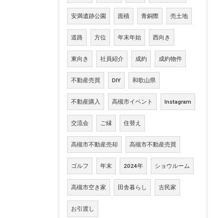
安満遺跡公園
面積
青銅際
売土地
道路
方位
年末年始
西向き
東向き
社員紹介
成約
成約物件
不動産売買
DIY
和歌山県
不動産購入
高槻市イベント
Instagram
交流会
ご縁
住替え
高槻市不動産売却
高槻市不動産売買
ゴルフ
年末
2024年
ショウルーム
高槻市空き家
田舎暮らし
古民家
お引渡し