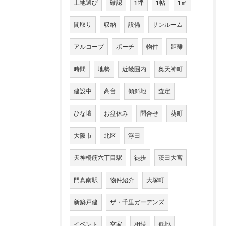
土地選び
確認
1坪
1帖
1㎡
間取り
収納
設備
サンルーム
アルコープ
ポーチ
物件
距離
時間
地勢
近畿圏内
奥天神町
建設中
高台
傾斜地
査定
ひな壇
お盆休み
問合せ
葵町
大阪市
北区
浮田
天神橋筋六丁目駅
徒歩
茨田大宮
門真南駅
物件紹介
大塚町
新築戸建
ザ・千里ガーデンズ
イベント
空家
相続
低地