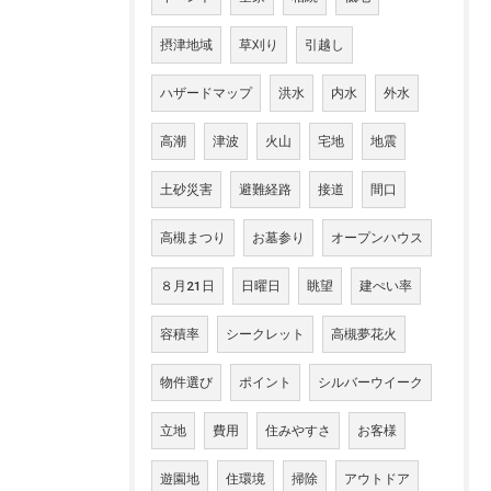
摂津地域
草刈り
引越し
ハザードマップ
洪水
内水
外水
高潮
津波
火山
宅地
地震
土砂災害
避難経路
接道
間口
高槻まつり
お墓参り
オープンハウス
８月21日
日曜日
眺望
建ぺい率
容積率
シークレット
高槻夢花火
物件選び
ポイント
シルバーウイーク
立地
費用
住みやすさ
お客様
遊園地
住環境
掃除
アウトドア