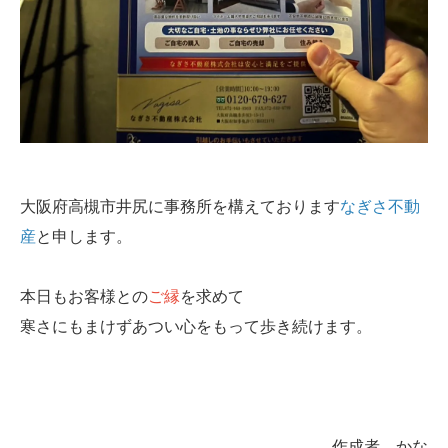
大阪府高槻市井尻に事務所を構えております
なぎさ不動
産
と申します。
本日もお客様との
ご縁
を求めて
寒さにもまけずあつい心をもって歩き続けます。
作成者 かな