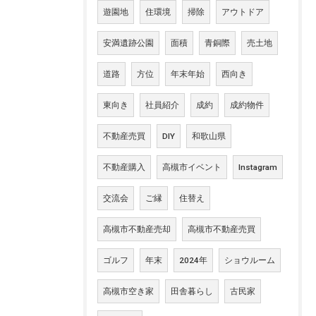
遊園地
住環境
掃除
アウトドア
安満遺跡公園
面積
青銅際
売土地
道路
方位
年末年始
西向き
東向き
社員紹介
成約
成約物件
不動産売買
DIY
和歌山県
不動産購入
高槻市イベント
Instagram
交流会
ご縁
住替え
高槻市不動産売却
高槻市不動産売買
ゴルフ
年末
2024年
ショウルーム
高槻市空き家
田舎暮らし
古民家