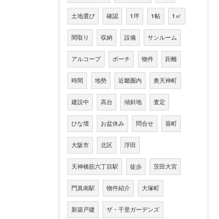
土地選び
確認
1坪
1帖
1㎡
間取り
収納
設備
サンルーム
アルコープ
ポーチ
物件
距離
時間
地勢
近畿圏内
奥天神町
建設中
高台
傾斜地
査定
ひな壇
お盆休み
問合せ
葵町
大阪市
北区
浮田
天神橋筋六丁目駅
徒歩
茨田大宮
門真南駅
物件紹介
大塚町
新築戸建
ザ・千里ガーデンズ