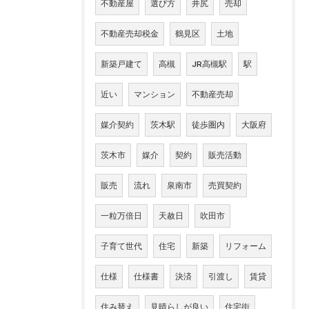
不動産屋
選び方
井尻
売却
不動産売却税金
鶴見区
土地
新築戸建て
高槻
JR高槻駅
駅
近い
マンション
不動産売却
媒介契約
茨木駅
徒歩圏内
大阪府
茨木市
媒介
契約
販売活動
販売
流れ
泉南市
売買契約
一粒万倍日
天赦日
吹田市
子育て世代
住宅
新築
リフォーム
仕様
仕様書
決済
引渡し
賃貸
住み替え
見晴らしが良い
住宅街