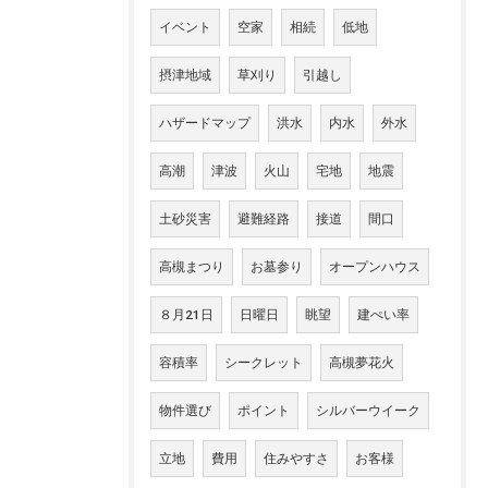
イベント
空家
相続
低地
摂津地域
草刈り
引越し
ハザードマップ
洪水
内水
外水
高潮
津波
火山
宅地
地震
土砂災害
避難経路
接道
間口
高槻まつり
お墓参り
オープンハウス
８月21日
日曜日
眺望
建ぺい率
容積率
シークレット
高槻夢花火
物件選び
ポイント
シルバーウイーク
立地
費用
住みやすさ
お客様